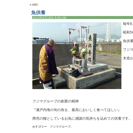
«
ABC
魚供養
2013年8月18日 6:50 AM
毎年8
昭和5
魚供養
フジマ
木造
フジマグループの創業の精神
『瀬戸内海の旬の魚を、最高においしく食べてほしい』
商売の糧としているお魚に感謝の気持ちを込めての供養です。
カテゴリー
フジマグループ
.